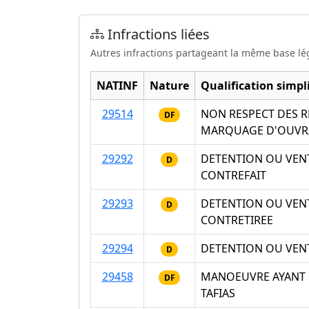
Infractions liées
Autres infractions partageant la même base lé
NATINF
Nature
Qualification simpli
29514
NON RESPECT DES RE
DF
MARQUAGE D'OUVRA
29292
DETENTION OU VENT
D
CONTREFAIT
29293
DETENTION OU VENT
D
CONTRETIREE
29294
DETENTION OU VENT
D
29458
MANOEUVRE AYANT 
DF
TAFIAS