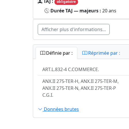
TAJ :
obligatoire
Durée TAJ — majeurs :
20 ans
Afficher plus d'informations...
Définie par :
Réprimée par :
ART.L.832-4 C.COMMERCE.
ANX.II 275-TER-H, ANX.II 275-TER-M,
ANX.II 275-TER-N, ANX.II 275-TER-P
C.G.I.
Données brutes