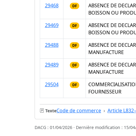
29468
ABSENCE DE DECLAR
DF
BOISSON OU PRODU
29469
ABSENCE DE DECLAR
DF
BOISSON OU PRODU
29488
ABSENCE DE DECLAR
DF
MANUFACTURE
29489
ABSENCE DE DECLAR
DF
MANUFACTURE
29504
COMMERCIALISATION
DF
FOURNISSEUR
Code de commerce
Article L832-
Texte
DACG : 01/04/2026 · Dernière modification : 15/04