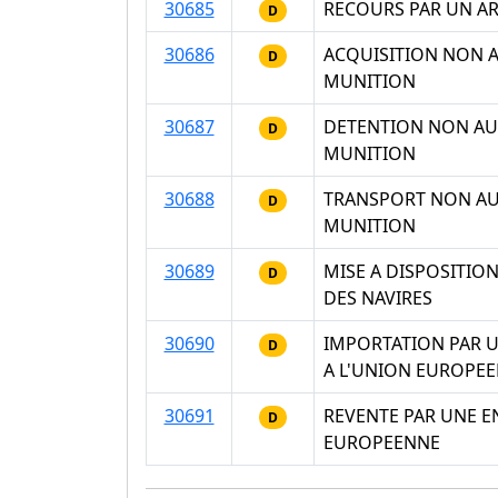
30685
RECOURS PAR UN AR
D
30686
ACQUISITION NON A
D
MUNITION
30687
DETENTION NON AUT
D
MUNITION
30688
TRANSPORT NON AUT
D
MUNITION
30689
MISE A DISPOSITIO
D
DES NAVIRES
30690
IMPORTATION PAR U
D
A L'UNION EUROPE
30691
REVENTE PAR UNE E
D
EUROPEENNE