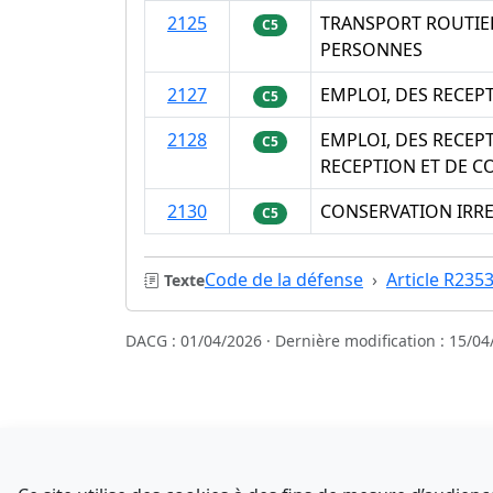
2125
TRANSPORT ROUTIER
C5
PERSONNES
2127
EMPLOI, DES RECEP
C5
2128
EMPLOI, DES RECEP
C5
RECEPTION ET DE 
2130
CONSERVATION IRRE
C5
Code de la défense
Article R235
Texte
DACG : 01/04/2026 · Dernière modification : 15/04
Sources