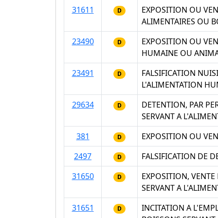
31611
EXPOSITION OU VEN
D
ALIMENTAIRES OU B
23490
EXPOSITION OU VEN
D
HUMAINE OU ANIMAL
23491
FALSIFICATION NUI
D
L'ALIMENTATION H
29634
DETENTION, PAR PE
D
SERVANT A L'ALIME
381
EXPOSITION OU VEN
D
2497
FALSIFICATION DE 
D
31650
EXPOSITION, VENTE
D
SERVANT A L'ALIME
31651
INCITATION A L'EMP
D