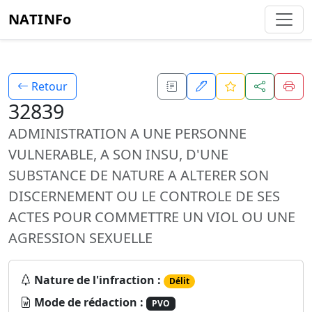
NATINFo
Retour
32839
ADMINISTRATION A UNE PERSONNE
VULNERABLE, A SON INSU, D'UNE
SUBSTANCE DE NATURE A ALTERER SON
DISCERNEMENT OU LE CONTROLE DE SES
ACTES POUR COMMETTRE UN VIOL OU UNE
AGRESSION SEXUELLE
Nature de l'infraction :
Délit
Mode de rédaction :
PVO