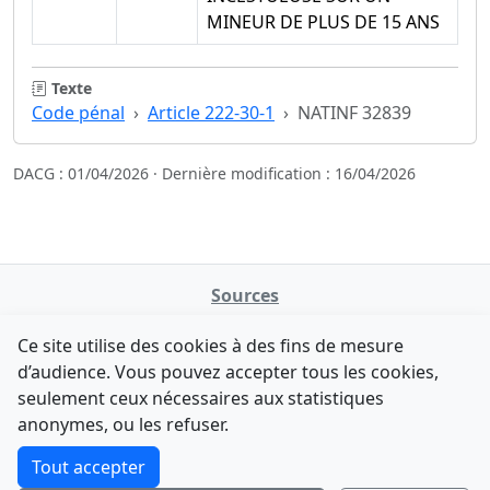
MINEUR DE PLUS DE 15 ANS
Texte
Code pénal
Article 222-30-1
NATINF 32839
DACG : 01/04/2026 · Dernière modification : 16/04/2026
Sources
NATINFo
Ce site utilise des cookies à des fins de mesure
data.gouv.fr
d’audience. Vous pouvez accepter tous les cookies,
Legifrance - API
seulement ceux nécessaires aux statistiques
Comment avez-vous découvert NATINFo ?
Contact
anonymes, ou les refuser.
Une courte réponse suffit (500 caractères max).
F-Droid
·
App Store
·
Google Play
·
Linux
Tout accepter
Tchap