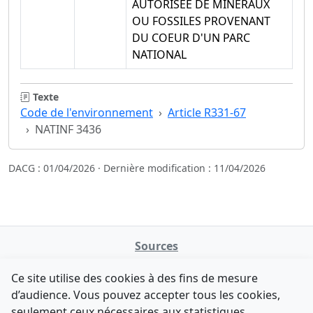
AUTORISEE DE MINERAUX
OU FOSSILES PROVENANT
DU COEUR D'UN PARC
NATIONAL
Texte
Code de l'environnement
Article R331-67
NATINF 3436
DACG : 01/04/2026 · Dernière modification : 11/04/2026
Sources
NATINFo
Ce site utilise des cookies à des fins de mesure
data.gouv.fr
d’audience. Vous pouvez accepter tous les cookies,
Legifrance - API
seulement ceux nécessaires aux statistiques