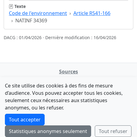
Texte
Code de l'environnement
Article R541-166
NATINF 34369
DACG : 01/04/2026 · Dernière modification : 16/04/2026
Sources
NATINFo
Ce site utilise des cookies à des fins de mesure
data.gouv.fr
d’audience. Vous pouvez accepter tous les cookies,
Legifrance - API
seulement ceux nécessaires aux statistiques
Comment avez-vous découvert NATINFo ?
Contact
anonymes, ou les refuser.
Une courte réponse suffit (500 caractères max).
F-Droid
·
App Store
·
Google Play
·
Linux
Tout accepter
Tchap
Statistiques anonymes seulement
Tout refuser
Envoyer
Ignorer
© 2026
retiolus
— NATINFo