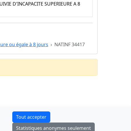
VIE D'INCAPACITE SUPERIEURE A 8
eure ou égale à 8 jours
NATINF 34417
Contact
Tout accepter
F-Droid
·
App Store
·
Google Play
·
Linux
Statistiques anonymes seulement