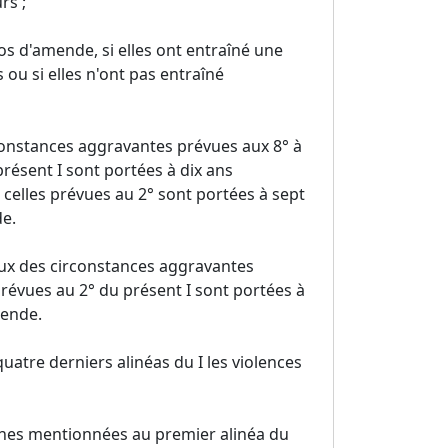
rs ;
s d'amende, si elles ont entraîné une
s ou si elles n'ont pas entraîné
constances aggravantes prévues aux 8° à
 présent I sont portées à dix ans
elles prévues au 2° sont portées à sept
e.
ux des circonstances aggravantes
 prévues au 2° du présent I sont portées à
mende.
uatre derniers alinéas du I les violences
nnes mentionnées au premier alinéa du