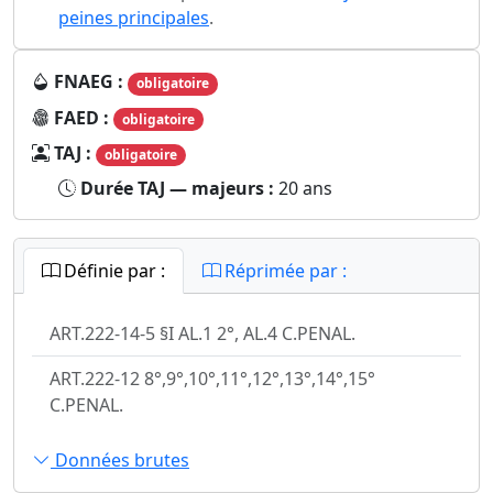
peines principales
.
FNAEG :
obligatoire
FAED :
obligatoire
TAJ :
obligatoire
Durée TAJ — majeurs :
20 ans
Définie par :
Réprimée par :
ART.222-14-5 §I AL.1 2°, AL.4 C.PENAL.
ART.222-12 8°,9°,10°,11°,12°,13°,14°,15°
C.PENAL.
Données brutes