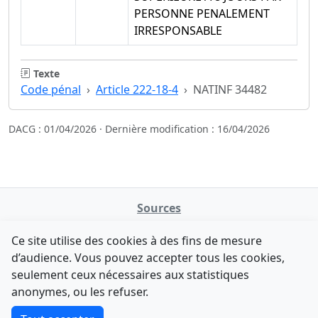
PERSONNE PENALEMENT
IRRESPONSABLE
Texte
Code pénal
Article 222-18-4
NATINF 34482
DACG : 01/04/2026 · Dernière modification : 16/04/2026
Sources
NATINFo
Ce site utilise des cookies à des fins de mesure
data.gouv.fr
d’audience. Vous pouvez accepter tous les cookies,
Legifrance - API
seulement ceux nécessaires aux statistiques
Comment avez-vous découvert NATINFo ?
Contact
anonymes, ou les refuser.
Une courte réponse suffit (500 caractères max).
F-Droid
·
App Store
·
Google Play
·
Linux