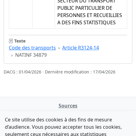
SECTEUR DU TRANSPORT
PUBLIC PARTICULIER DE
PERSONNES ET RECUEILLIES
A DES FINS STATISTIQUES
Texte
Code des transports
Article R3124-14
NATINF 34879
DACG : 01/04/2026 · Dernière modification : 17/04/2026
Sources
NATINFo
Ce site utilise des cookies à des fins de mesure
data.gouv.fr
d’audience. Vous pouvez accepter tous les cookies,
Legifrance - API
seulement ceux nécessaires aux statistiques
Comment avez-vous découvert NATINFo ?