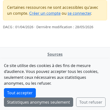
Certaines ressources ne sont accessibles qu'avec
un compte.
Créer un compte
ou
se connecter
.
DACG : 01/04/2026 · Dernière modification : 28/05/2026
Sources
NATINFo
Ce site utilise des cookies à des fins de mesure
data.gouv.fr
d’audience. Vous pouvez accepter tous les cookies,
Legifrance - API
seulement ceux nécessaires aux statistiques
Comment avez-vous découvert NATINFo ?
Contact
anonymes, ou les refuser.
Une courte réponse suffit (500 caractères max).
F-Droid
·
App Store
·
Google Play
·
Linux
Tout accepter
Tchap
Statistiques anonymes seulement
Tout refuser
Envoyer
Ignorer
© 2026
retiolus
— NATINFo
Code source sous licence GPL v3+