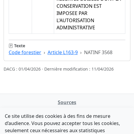
CONSERVATION EST
IMPOSEE PAR
L'AUTORISATION
ADMINISTRATIVE
Texte
Code forestier
Article L163-9
NATINF 3568
DACG : 01/04/2026 · Dernière modification : 11/04/2026
Sources
NATINFo
Ce site utilise des cookies à des fins de mesure
data.gouv.fr
d’audience. Vous pouvez accepter tous les cookies,
Legifrance - API
seulement ceux nécessaires aux statistiques
Comment avez-vous découvert NATINFo ?