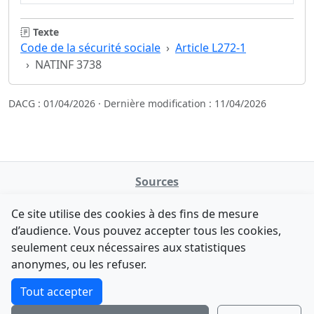
Texte
Code de la sécurité sociale
Article L272-1
NATINF 3738
DACG : 01/04/2026 · Dernière modification : 11/04/2026
Sources
NATINFo
Ce site utilise des cookies à des fins de mesure
data.gouv.fr
d’audience. Vous pouvez accepter tous les cookies,
Legifrance - API
seulement ceux nécessaires aux statistiques
Comment avez-vous découvert NATINFo ?
Contact
anonymes, ou les refuser.
Une courte réponse suffit (500 caractères max).
F-Droid
·
App Store
·
Google Play
·
Linux
Tout accepter
Tchap