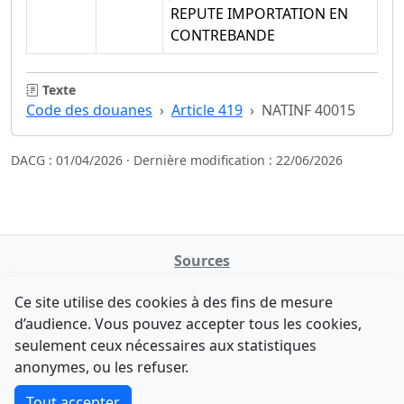
REPUTE IMPORTATION EN
CONTREBANDE
Texte
Code des douanes
Article 419
NATINF 40015
DACG : 01/04/2026 · Dernière modification : 22/06/2026
Sources
NATINFo
Ce site utilise des cookies à des fins de mesure
data.gouv.fr
d’audience. Vous pouvez accepter tous les cookies,
Legifrance - API
seulement ceux nécessaires aux statistiques
Comment avez-vous découvert NATINFo ?
Contact
anonymes, ou les refuser.
Une courte réponse suffit (500 caractères max).
F-Droid
·
App Store
·
Google Play
·
Linux
Tout accepter