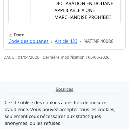
DECLARATION EN DOUANE
APPLICABLE A UNE
MARCHANDISE PROHIBEE
Texte
Code des douanes
Article 423
NATINF 40086
DACG : 01/04/2026 · Dernière modification : 06/06/2026
Sources
NATINFo
Ce site utilise des cookies à des fins de mesure
data.gouv.fr
d’audience. Vous pouvez accepter tous les cookies,
Legifrance - API
seulement ceux nécessaires aux statistiques
Comment avez-vous découvert NATINFo ?
Contact
anonymes, ou les refuser.
Une courte réponse suffit (500 caractères max).