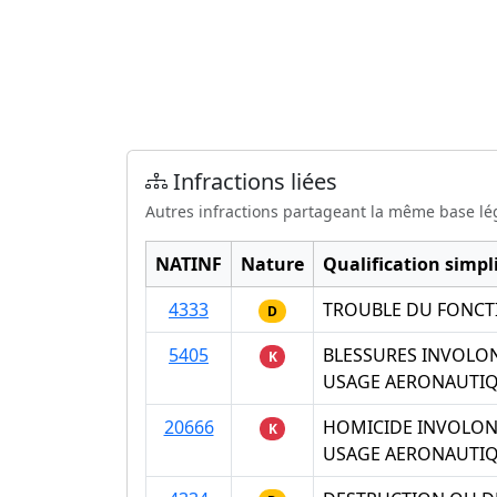
Infractions liées
Autres infractions partageant la même base lé
NATINF
Nature
Qualification simpli
4333
TROUBLE DU FONCT
D
5405
BLESSURES INVOLON
K
USAGE AERONAUTI
20666
HOMICIDE INVOLONT
K
USAGE AERONAUTI