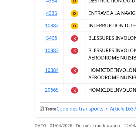
4334
DESTRUCTION OU D
D
4335
ENTRAVE A LA NAVI
D
10382
INTERRUPTION DU F
D
5406
BLESSURES INVOLON
K
10383
BLESSURES INVOLON
K
AERODROME NUISIBL
10384
HOMICIDE INVOLON
K
AERODROME NUISIBL
20665
HOMICIDE INVOLONT
K
Code des transports
Article L63
Texte
DACG : 01/04/2026 · Dernière modification : 12/04