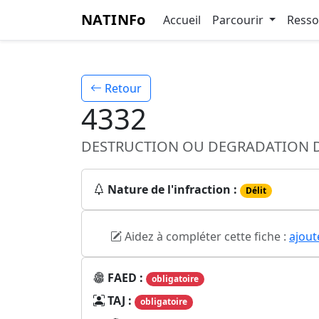
NATINFo
Accueil
Parcourir
Ress
Retour
4332
DESTRUCTION OU DEGRADATION D
Nature de l'infraction :
Délit
Aidez à compléter cette fiche :
ajout
FAED :
obligatoire
TAJ :
obligatoire