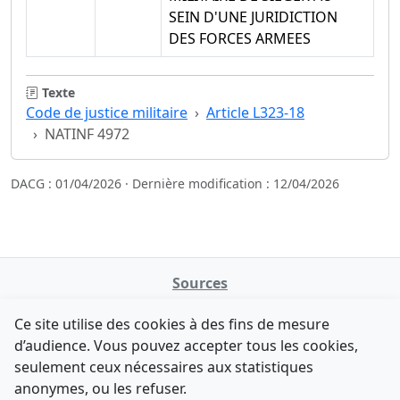
SEIN D'UNE JURIDICTION
DES FORCES ARMEES
Texte
Code de justice militaire
Article L323-18
NATINF 4972
DACG : 01/04/2026 · Dernière modification : 12/04/2026
Sources
NATINFo
Ce site utilise des cookies à des fins de mesure
data.gouv.fr
d’audience. Vous pouvez accepter tous les cookies,
Legifrance - API
seulement ceux nécessaires aux statistiques
Comment avez-vous découvert NATINFo ?
Contact
anonymes, ou les refuser.
Une courte réponse suffit (500 caractères max).