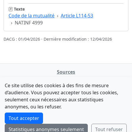
Texte
Code de la mutualité
Article L114-53
NATINF 4999
DACG : 01/04/2026 · Dernière modification : 12/04/2026
Sources
NATINFo
Ce site utilise des cookies à des fins de mesure
data.gouv.fr
d’audience. Vous pouvez accepter tous les cookies,
Legifrance - API
seulement ceux nécessaires aux statistiques
Comment avez-vous découvert NATINFo ?
Contact
anonymes, ou les refuser.
Une courte réponse suffit (500 caractères max).
F-Droid
·
App Store
·
Google Play
·
Linux
Tout accepter
Tchap
Statistiques anonymes seulement
Tout refuser
Envoyer
Ignorer
© 2026
retiolus
— NATINFo