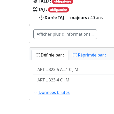
FAED :
obligatoire
TAJ :
obligatoire
Durée TAJ — majeurs :
40 ans
Afficher plus d'informations...
Définie par :
Réprimée par :
ART.L.323-5 AL.1 C.J.M.
ART.L.323-4 C.J.M.
Données brutes