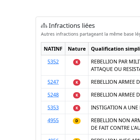
Infractions liées
Autres infractions partageant la même base lé
NATINF
Nature
Qualification simpli
5352
REBELLION PAR MIL
K
ATTAQUE OU RESISTA
5247
REBELLION ARMEE D
K
5248
REBELLION ARMEE D
K
5353
INSTIGATION A UNE 
K
4955
REBELLION NON ARM
D
DE FAIT CONTRE L'A