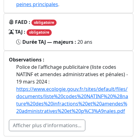
peines principales
.
FAED :
obligatoire
TAJ :
obligatoire
Durée TAJ — majeurs :
20 ans
Observations :
Police de l'affichage publicitaire (liste codes
NATINF et amendes administratives et pénales) -
19 mars 2024 :
https://www.ecologie.gouv.fr/sites/default/files/
documents/liste%20codes%20NATINF%20%28na
ture%20des%20infractions%20et%20amendes%
20administratives%20et%20p%C3%A9nales.pdf
Afficher plus d'informations...