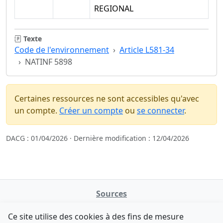
REGIONAL
Texte
Code de l'environnement
Article L581-34
NATINF 5898
Certaines ressources ne sont accessibles qu'avec
un compte.
Créer un compte
ou
se connecter
.
DACG : 01/04/2026 · Dernière modification : 12/04/2026
Sources
NATINFo
Ce site utilise des cookies à des fins de mesure
data.gouv.fr