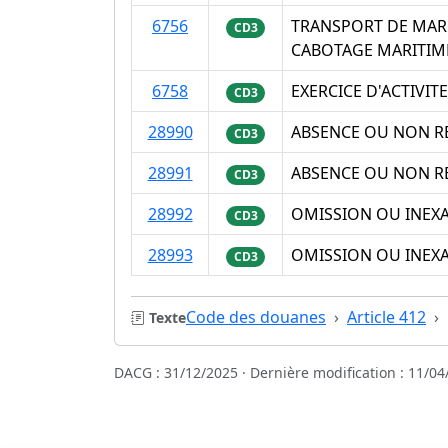
6756
TRANSPORT DE MARC
CD3
CABOTAGE MARITIME
6758
EXERCICE D'ACTIVIT
CD3
28990
ABSENCE OU NON RE
CD3
28991
ABSENCE OU NON RE
CD3
28992
OMISSION OU INEXA
CD3
28993
OMISSION OU INEXA
CD3
Code des douanes
Article 412
Texte
DACG : 31/12/2025 · Dernière modification : 11/04