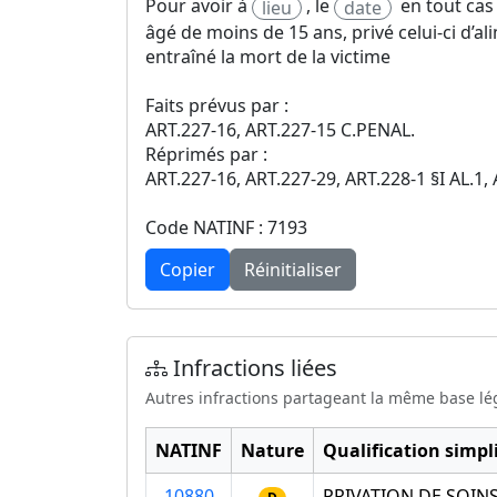
Pour avoir à
, le
en tout cas 
lieu
date
âgé de moins de 15 ans, privé celui-ci d’a
entraîné la mort de la victime
Faits prévus par :
ART.227-16, ART.227-15 C.PENAL.
Réprimés par :
ART.227-16, ART.227-29, ART.228-1 §I AL.1,
Code NATINF : 7193
Copier
Réinitialiser
Infractions liées
Autres infractions partageant la même base lé
NATINF
Nature
Qualification simpli
10880
PRIVATION DE SOIN