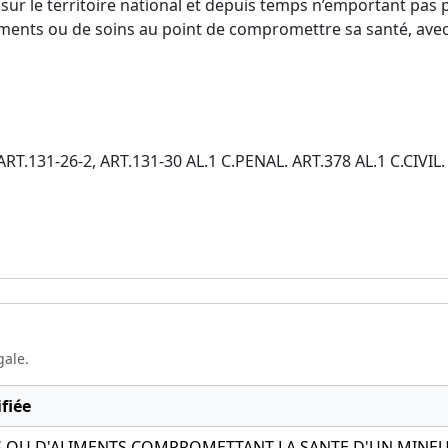
sur le territoire national et depuis temps n’emportant pas 
liments ou de soins au point de compromettre sa santé, avec 
 ART.131-26-2, ART.131-30 AL.1 C.PENAL. ART.378 AL.1 C.CIVIL.
gale.
fiée
S OU D'ALIMENTS COMPROMETTANT LA SANTE D'UN MINEU