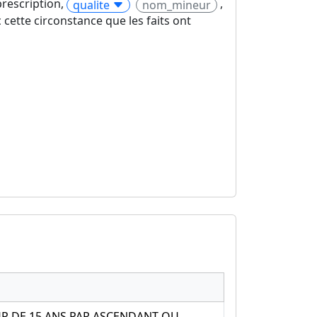
prescription,
,
qualite
nom_mineur
cette circonstance que les faits ont
R DE 15 ANS PAR ASCENDANT OU