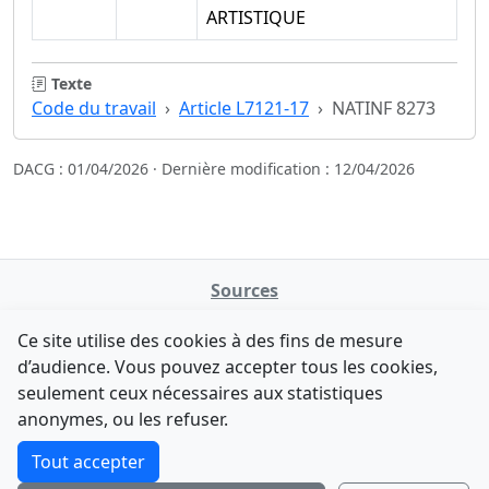
ARTISTIQUE
Texte
Code du travail
Article L7121-17
NATINF 8273
DACG : 01/04/2026 · Dernière modification : 12/04/2026
Sources
NATINFo
Ce site utilise des cookies à des fins de mesure
data.gouv.fr
d’audience. Vous pouvez accepter tous les cookies,
Legifrance - API
seulement ceux nécessaires aux statistiques
Comment avez-vous découvert NATINFo ?
Contact
anonymes, ou les refuser.
Une courte réponse suffit (500 caractères max).
F-Droid
·
App Store
·
Google Play
·
Linux
Tout accepter
Tchap