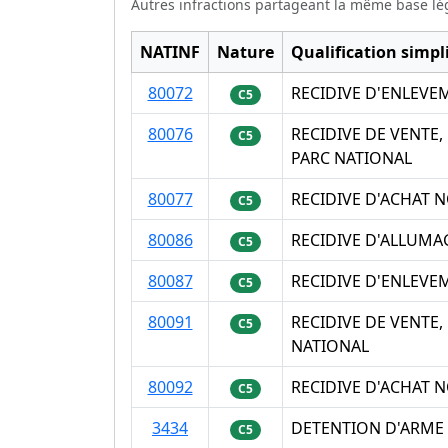
Autres infractions partageant la même base lé
NATINF
Nature
Qualification simpli
80072
RECIDIVE D'ENLEV
C5
80076
RECIDIVE DE VENTE
C5
PARC NATIONAL
80077
RECIDIVE D'ACHAT
C5
80086
RECIDIVE D'ALLUMA
C5
80087
RECIDIVE D'ENLEVE
C5
80091
RECIDIVE DE VENTE
C5
NATIONAL
80092
RECIDIVE D'ACHAT 
C5
3434
DETENTION D'ARME 
C5