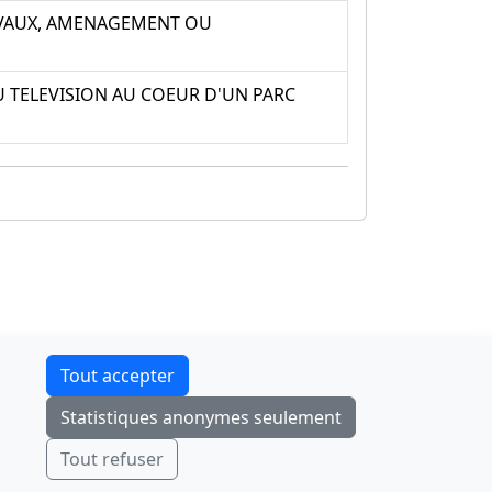
RAVAUX, AMENAGEMENT OU
U TELEVISION AU COEUR D'UN PARC
Contact
Tout accepter
F-Droid
·
App Store
·
Google Play
·
Linux
Statistiques anonymes seulement
Tchap
Envoyer
Ignorer
Tout refuser
© 2026
retiolus
— NATINFo
Code source sous licence GPL v3+