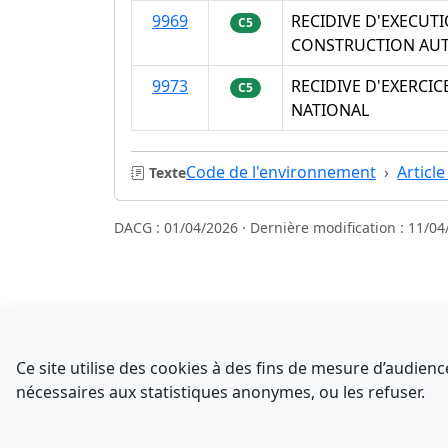
9969
RECIDIVE D'EXECUT
C5
CONSTRUCTION AUT
9973
RECIDIVE D'EXERCI
C5
NATIONAL
Code de l'environnement
Articl
Texte
DACG : 01/04/2026 · Dernière modification : 11/04
Sources
NATINFo
Ce site utilise des cookies à des fins de mesure d’audie
data.gouv.fr
nécessaires aux statistiques anonymes, ou les refuser.
Comment avez-vous découvert NATINFo ?
Legifrance - API
Une courte réponse suffit (500 caractères max).