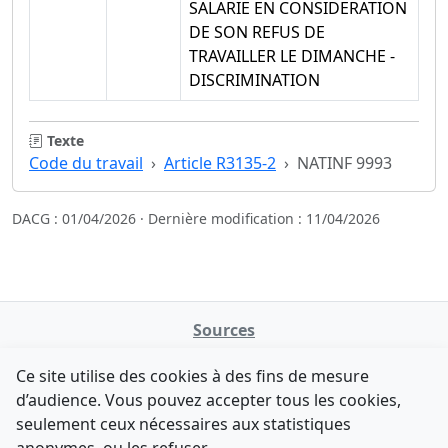
SALARIE EN CONSIDERATION
DE SON REFUS DE
TRAVAILLER LE DIMANCHE -
DISCRIMINATION
Texte
Code du travail
Article R3135-2
NATINF 9993
DACG : 01/04/2026 · Dernière modification : 11/04/2026
Sources
NATINFo
Ce site utilise des cookies à des fins de mesure
data.gouv.fr
d’audience. Vous pouvez accepter tous les cookies,
Legifrance - API
seulement ceux nécessaires aux statistiques
Comment avez-vous découvert NATINFo ?
Contact