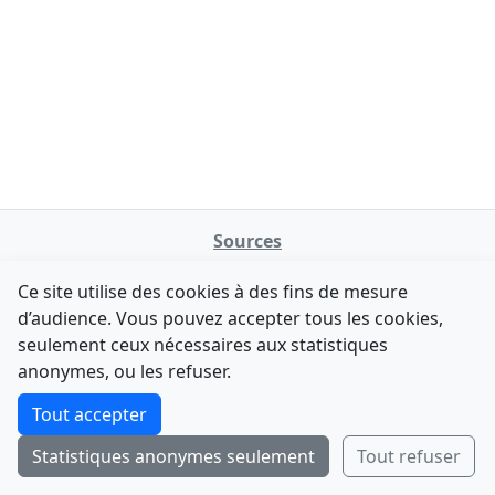
Sources
NATINFo
Ce site utilise des cookies à des fins de mesure
data.gouv.fr
d’audience. Vous pouvez accepter tous les cookies,
Legifrance - API
seulement ceux nécessaires aux statistiques
Comment avez-vous découvert NATINFo ?
Contact
anonymes, ou les refuser.
Une courte réponse suffit (500 caractères max).
F-Droid
·
App Store
·
Google Play
·
Linux
Tout accepter
Tchap
Statistiques anonymes seulement
Tout refuser
Envoyer
Ignorer
© 2026
retiolus
— NATINFo
Code source sous licence GPL v3+