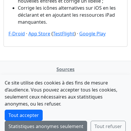
nouvelles entrées et corrige un libellé ;
Corrige les icônes alternatives sur iOS en les
déclarant et en ajoutant les ressources iPad
manquantes.
F-Droid
·
App Store
(
TestFlight
) ·
Google Play
Sources
NATINFo
Ce site utilise des cookies à des fins de mesure
data.gouv.fr
d’audience. Vous pouvez accepter tous les cookies,
Legifrance - API
seulement ceux nécessaires aux statistiques
Comment avez-vous découvert NATINFo ?
Contact
anonymes, ou les refuser.
Une courte réponse suffit (500 caractères max).
F-Droid
·
App Store
·
Google Play
·
Linux
Tout accepter
Tchap
Statistiques anonymes seulement
Tout refuser
Envoyer
Ignorer
© 2026
retiolus
— NATINFo