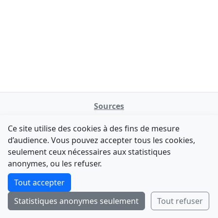
Sources
NATINFo
Ce site utilise des cookies à des fins de mesure
data.gouv.fr
d’audience. Vous pouvez accepter tous les cookies,
Legifrance - API
seulement ceux nécessaires aux statistiques
Comment avez-vous découvert NATINFo ?
Contact
anonymes, ou les refuser.
Une courte réponse suffit (500 caractères max).
F-Droid
·
App Store
·
Google Play
·
Linux
Tout accepter
Tchap
Statistiques anonymes seulement
Tout refuser
Envoyer
Ignorer
© 2026
retiolus
— NATINFo
Code source sous licence GPL v3+