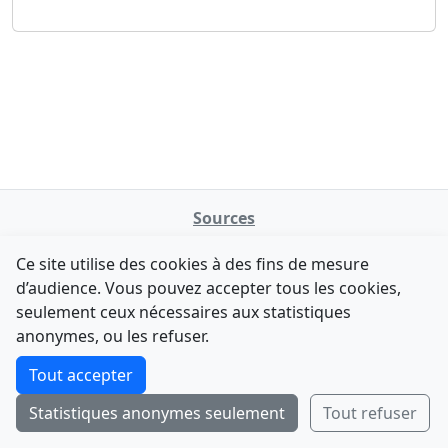
Sources
NATINFo
Ce site utilise des cookies à des fins de mesure
data.gouv.fr
d’audience. Vous pouvez accepter tous les cookies,
Legifrance - API
seulement ceux nécessaires aux statistiques
Comment avez-vous découvert NATINFo ?
Contact
anonymes, ou les refuser.
Une courte réponse suffit (500 caractères max).
F-Droid
·
App Store
·
Google Play
·
Linux
Tout accepter
Tchap
Statistiques anonymes seulement
Tout refuser
Envoyer
Ignorer
© 2026
retiolus
— NATINFo
Code source sous licence GPL v3+