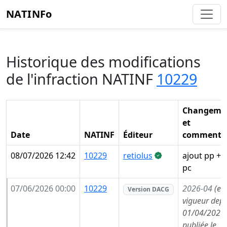
NATINFo
Historique des modifications
de l'infraction NATINF
10229
Changeme
et
Date
NATINF
Éditeur
commentai
08/07/2026 12:42
10229
retiolus
ajout pp + 
pc
07/06/2026 00:00
10229
2026-04
(en
Version DACG
vigueur depu
01/04/2026,
publiée le