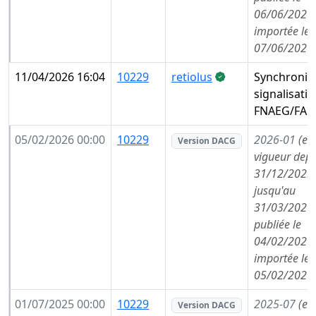
06/06/2026,
importée le
07/06/2026
11/04/2026 16:04
10229
retiolus
Synchronis
signalisati
FNAEG/FAE
05/02/2026 00:00
10229
2026-01
(en
Version DACG
vigueur depu
31/12/2025,
jusqu'au
31/03/2026,
publiée le
04/02/2026,
importée le
05/02/2026
01/07/2025 00:00
10229
2025-07
(en
Version DACG