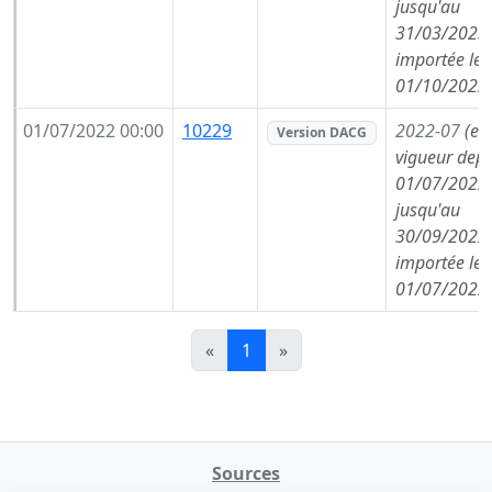
jusqu'au
31/03/2023,
importée le
01/10/2022
01/07/2022 00:00
10229
2022-07
(en
Version DACG
vigueur depu
01/07/2022,
jusqu'au
30/09/2022,
importée le
01/07/2022
«
1
»
Sources