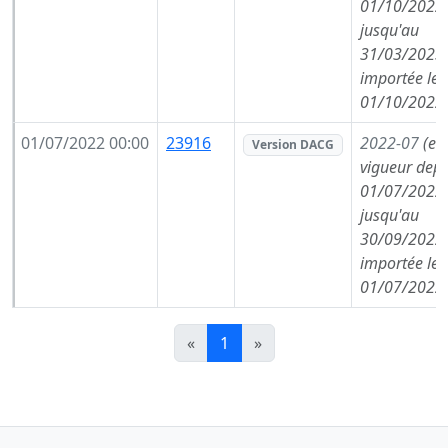
01/10/2022,
jusqu'au
31/03/2023,
importée le
01/10/2022
01/07/2022 00:00
23916
2022-07
(en
Version DACG
vigueur depu
01/07/2022,
jusqu'au
30/09/2022,
importée le
01/07/2022
«
1
»