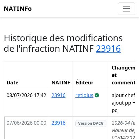
NATINFo
Historique des modifications
de l'infraction NATINF
23916
Changeme
et
Date
NATINF
Éditeur
commentai
08/07/2026 17:42
23916
retiolus
ajout chef 
ajout pp + 
pc
07/06/2026 00:00
23916
2026-04
(en
Version DACG
vigueur depu
01/04/2026,