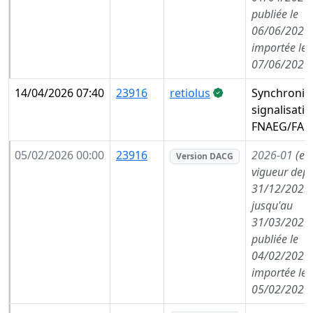
publiée le
06/06/2026,
importée le
07/06/2026
14/04/2026 07:40
23916
retiolus
Synchronis
signalisati
FNAEG/FAE
05/02/2026 00:00
23916
2026-01
(en
Version DACG
vigueur depu
31/12/2025,
jusqu'au
31/03/2026,
publiée le
04/02/2026,
importée le
05/02/2026