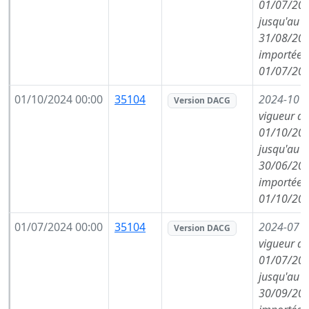
01/07/202
jusqu'au
31/08/202
importée l
01/07/202
01/10/2024 00:00
35104
2024-10
(
Version DACG
vigueur de
01/10/202
jusqu'au
30/06/202
importée l
01/10/202
01/07/2024 00:00
35104
2024-07
(
Version DACG
vigueur de
01/07/202
jusqu'au
30/09/202