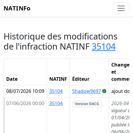
NATINFo
Historique des modifications
de l'infraction NATINF
35104
Changem
et
Date
NATINF
Éditeur
comment
08/07/2026 10:09
35104
Shadow9697
ajout do
07/06/2026 00:00
35104
2026-04
(
Version DACG
vigueur de
01/04/202
publiée le
06/06/202