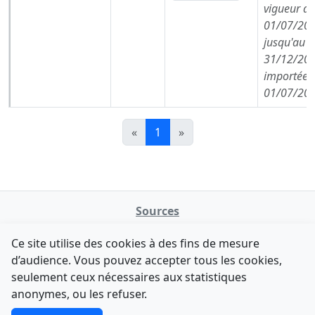
vigueur de
01/07/202
jusqu'au
31/12/202
importée l
01/07/202
«
1
»
Sources
NATINFo
Ce site utilise des cookies à des fins de mesure
data.gouv.fr
d’audience. Vous pouvez accepter tous les cookies,
Legifrance - API
seulement ceux nécessaires aux statistiques
Comment avez-vous découvert NATINFo ?
Contact
anonymes, ou les refuser.
Une courte réponse suffit (500 caractères max).
F-Droid
·
App Store
·
Google Play
·
Linux