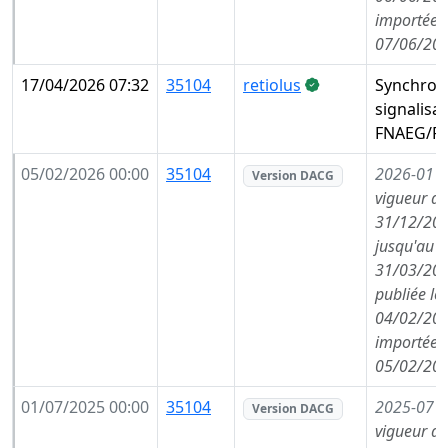
importée l
07/06/202
17/04/2026 07:32
35104
retiolus
Synchron
signalisa
FNAEG/FA
05/02/2026 00:00
35104
2026-01
(
Version DACG
vigueur de
31/12/202
jusqu'au
31/03/202
publiée le
04/02/202
importée l
05/02/202
01/07/2025 00:00
35104
2025-07
(
Version DACG
vigueur de