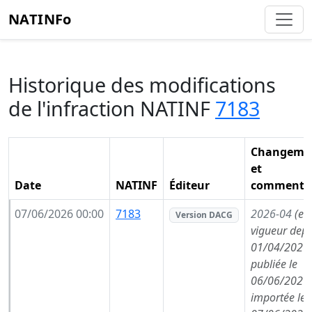
NATINFo
Historique des modifications
de l'infraction NATINF
7183
Changeme
et
Date
NATINF
Éditeur
commentai
07/06/2026 00:00
7183
2026-04
(en
Version DACG
vigueur depu
01/04/2026,
publiée le
06/06/2026,
importée le