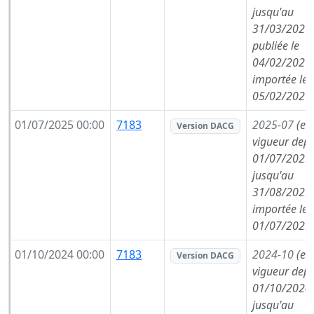
jusqu'au
31/03/2026,
publiée le
04/02/2026,
importée le
05/02/2026
01/07/2025 00:00
7183
2025-07
(en
Version DACG
vigueur depu
01/07/2025,
jusqu'au
31/08/2025,
importée le
01/07/2025
01/10/2024 00:00
7183
2024-10
(en
Version DACG
vigueur depu
01/10/2024,
jusqu'au