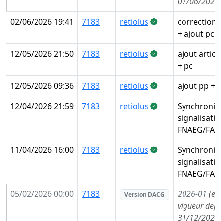
07/06/2026
02/06/2026 19:41
7183
retiolus
correction 
+ ajout pc
12/05/2026 21:50
7183
retiolus
ajout articl
+ pc
12/05/2026 09:36
7183
retiolus
ajout pp + 
12/04/2026 21:59
7183
retiolus
Synchronis
signalisati
FNAEG/FAE
11/04/2026 16:00
7183
retiolus
Synchronis
signalisati
FNAEG/FAE
05/02/2026 00:00
7183
2026-01
(en
Version DACG
vigueur depu
31/12/2025,