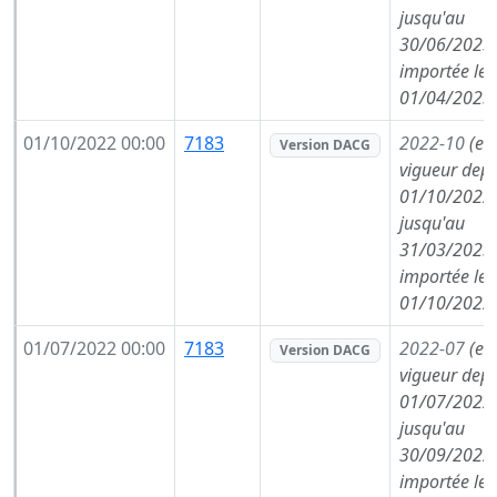
jusqu'au
30/06/2023,
importée le
01/04/2023
01/10/2022 00:00
7183
2022-10
(en
Version DACG
vigueur depu
01/10/2022,
jusqu'au
31/03/2023,
importée le
01/10/2022
01/07/2022 00:00
7183
2022-07
(en
Version DACG
vigueur depu
01/07/2022,
jusqu'au
30/09/2022,
importée le