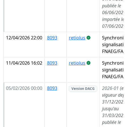
publiée le
06/06/2026,
importée le
07/06/2026
12/04/2026 22:00
8093
retiolus
Synchronis
signalisati
FNAEG/FAE
11/04/2026 16:02
8093
retiolus
Synchronis
signalisati
FNAEG/FAE
05/02/2026 00:00
8093
2026-01
(en
Version DACG
vigueur depu
31/12/2025,
jusqu'au
31/03/2026,
publiée le