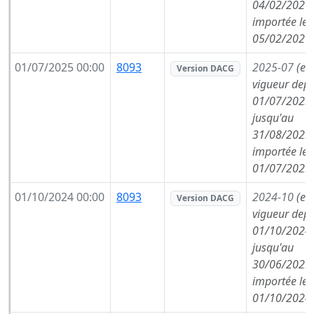
04/02/2026,
importée le
05/02/2026
01/07/2025 00:00
8093
2025-07
(en
Version DACG
vigueur depu
01/07/2025,
jusqu'au
31/08/2025,
importée le
01/07/2025
01/10/2024 00:00
8093
2024-10
(en
Version DACG
vigueur depu
01/10/2024,
jusqu'au
30/06/2025,
importée le
01/10/2024