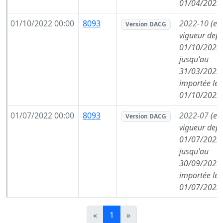
01/04/2023
01/10/2022 00:00
8093
2022-10
(en
Version DACG
vigueur depu
01/10/2022,
jusqu'au
31/03/2023,
importée le
01/10/2022
01/07/2022 00:00
8093
2022-07
(en
Version DACG
vigueur depu
01/07/2022,
jusqu'au
30/09/2022,
importée le
01/07/2022
«
1
»