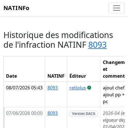
NATINFo
Historique des modifications
de l'infraction NATINF
8093
Changeme
et
Date
NATINF
Éditeur
commentai
08/07/2026 05:43
8093
retiolus
ajout chef 
ajout pp + 
pc
07/06/2026 00:00
8093
2026-04
(en
Version DACG
vigueur depu
01/04/2026,