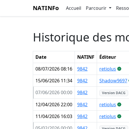
NATINFo
Accueil
Parcourir
Ress
Historique des mo
Date
NATINF
Éditeur
08/07/2026 08:16
9842
retiolus
15/06/2026 11:34
9842
Shadow9697
07/06/2026 00:00
9842
Version DACG
12/04/2026 22:00
9842
retiolus
11/04/2026 16:03
9842
retiolus
05/02/2026 00:00
9842
Version DACG