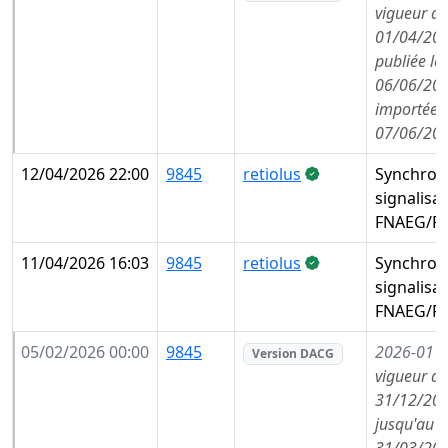
vigueur de
01/04/202
publiée le
06/06/202
importée l
07/06/202
12/04/2026 22:00
9845
retiolus
Synchron
signalisa
FNAEG/FA
11/04/2026 16:03
9845
retiolus
Synchron
signalisa
FNAEG/FA
05/02/2026 00:00
9845
2026-01
(
Version DACG
vigueur de
31/12/202
jusqu'au