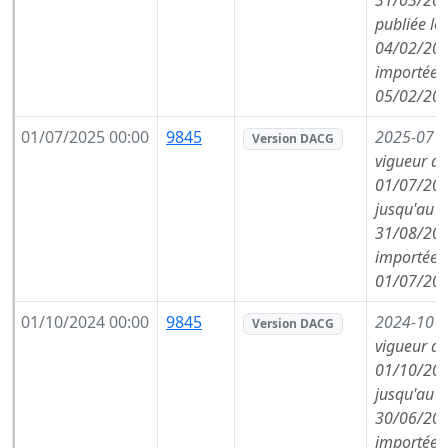
31/03/202
publiée le
04/02/202
importée l
05/02/202
01/07/2025 00:00
9845
2025-07
(
Version DACG
vigueur de
01/07/202
jusqu'au
31/08/202
importée l
01/07/202
01/10/2024 00:00
9845
2024-10
(
Version DACG
vigueur de
01/10/202
jusqu'au
30/06/202
importée l