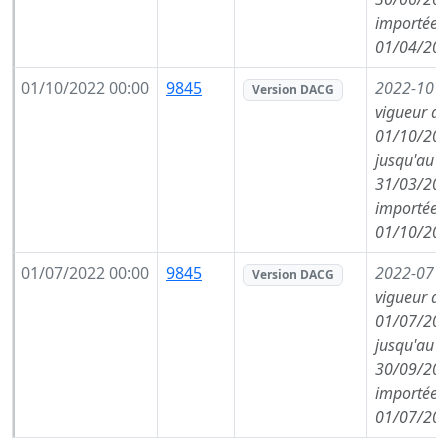
importée l
01/04/202
01/10/2022 00:00
9845
2022-10
(
Version DACG
vigueur de
01/10/202
jusqu'au
31/03/202
importée l
01/10/202
01/07/2022 00:00
9845
2022-07
(
Version DACG
vigueur de
01/07/202
jusqu'au
30/09/202
importée l
01/07/202