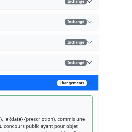
Inchangé
Inchangé
Inchangé
Inchangé
Changements
u}, le {date} {prescription}, commis une
 concours public ayant pour objet