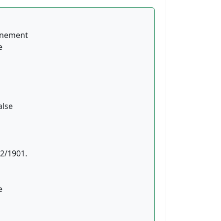
onnement
e
alse
12/1901.
e