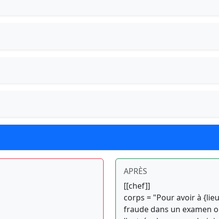
APRÈS
[[chef]]
corps = "Pour avoir à {lie
fraude dans un examen ou