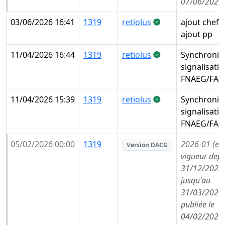
07/06/2026
03/06/2026 16:41
1319
retiolus
ajout chef 
ajout pp
11/04/2026 16:44
1319
retiolus
Synchronis
signalisati
FNAEG/FAE
11/04/2026 15:39
1319
retiolus
Synchronis
signalisati
FNAEG/FAE
05/02/2026 00:00
1319
2026-01
(en
Version DACG
vigueur depu
31/12/2025,
jusqu'au
31/03/2026,
publiée le
04/02/2026,