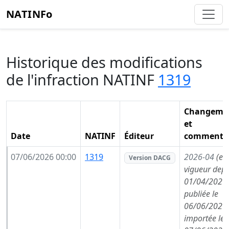
NATINFo
Historique des modifications
de l'infraction NATINF
1319
Changeme
et
Date
NATINF
Éditeur
commentai
07/06/2026 00:00
1319
2026-04
(en
Version DACG
vigueur depu
01/04/2026,
publiée le
06/06/2026,
importée le