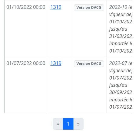
01/10/2022 00:00
1319
2022-10
(en
Version DACG
vigueur depu
01/10/2022,
jusqu'au
31/03/2023,
importée le
01/10/2022
01/07/2022 00:00
1319
2022-07
(en
Version DACG
vigueur depu
01/07/2022,
jusqu'au
30/09/2022,
importée le
01/07/2022
«
1
»