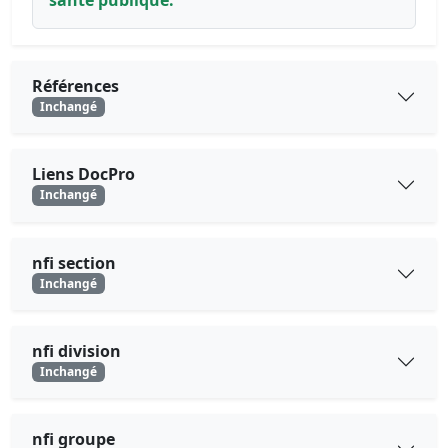
santé publique."
Références
Inchangé
Liens DocPro
Inchangé
nfi section
Inchangé
nfi division
Inchangé
nfi groupe