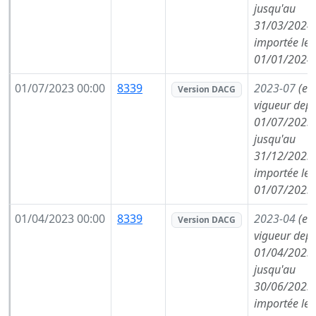
jusqu'au
31/03/2024,
importée le
01/01/2024
01/07/2023 00:00
8339
2023-07
(en
Version DACG
vigueur depu
01/07/2023,
jusqu'au
31/12/2023,
importée le
01/07/2023
01/04/2023 00:00
8339
2023-04
(en
Version DACG
vigueur depu
01/04/2023,
jusqu'au
30/06/2023,
importée le