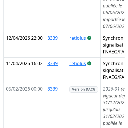
publiée le
06/06/2026,
importée le
07/06/2026
12/04/2026 22:00
8339
retiolus
Synchronis
signalisati
FNAEG/FAE
11/04/2026 16:02
8339
retiolus
Synchronis
signalisati
FNAEG/FAE
05/02/2026 00:00
8339
2026-01
(en
Version DACG
vigueur depu
31/12/2025,
jusqu'au
31/03/2026,
publiée le