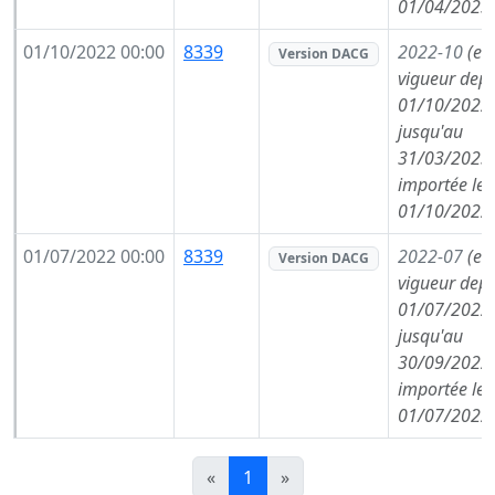
01/04/2023
01/10/2022 00:00
8339
2022-10
(en
Version DACG
vigueur depu
01/10/2022,
jusqu'au
31/03/2023,
importée le
01/10/2022
01/07/2022 00:00
8339
2022-07
(en
Version DACG
vigueur depu
01/07/2022,
jusqu'au
30/09/2022,
importée le
01/07/2022
«
1
»