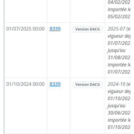
04/02/2026,
importée le
05/02/2026
01/07/2025 00:00
8339
2025-07
(en
Version DACG
vigueur depu
01/07/2025,
jusqu'au
31/08/2025,
importée le
01/07/2025
01/10/2024 00:00
8339
2024-10
(en
Version DACG
vigueur depu
01/10/2024,
jusqu'au
30/06/2025,
importée le
01/10/2024