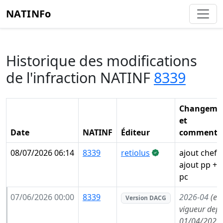
NATINFo
Historique des modifications
de l'infraction NATINF
8339
Changeme
et
Date
NATINF
Éditeur
commentai
08/07/2026 06:14
8339
retiolus
ajout chef 
ajout pp + 
pc
07/06/2026 00:00
8339
2026-04
(en
Version DACG
vigueur depu
01/04/2026,