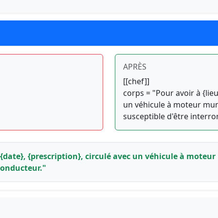
APRÈS
[[chef]]
corps = "Pour avoir à {lieu
un véhicule à moteur mun
susceptible d'être interr
 le {date}, {prescription}, circulé avec un véhicule à mot
conducteur."