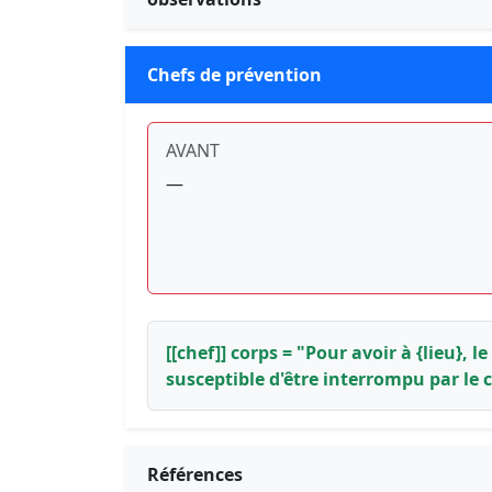
Chefs de prévention
AVANT
—
[[chef]] corps = "Pour avoir à {lieu},
susceptible d'être interrompu par le 
Références