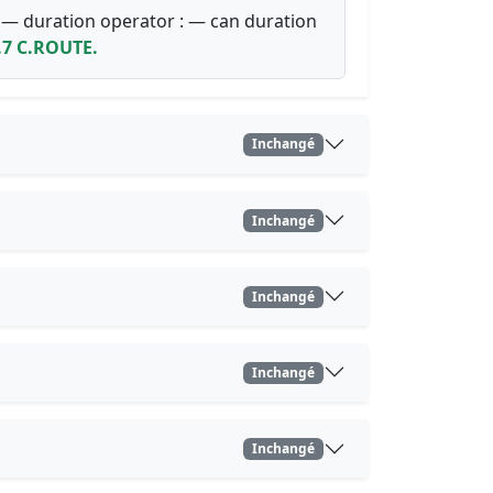
 : — duration operator : — can duration
.7 C.ROUTE.
Inchangé
Inchangé
Inchangé
Inchangé
Inchangé