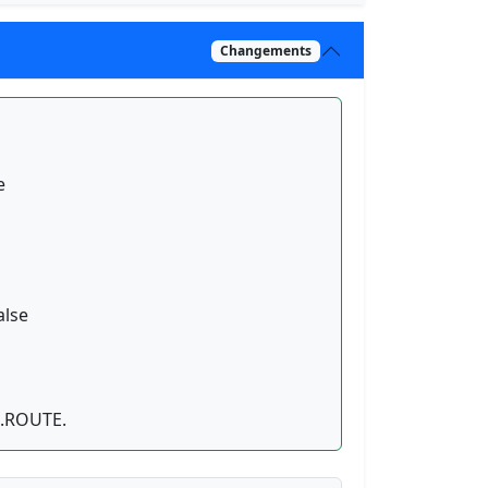
Changements
e
alse
 C.ROUTE.