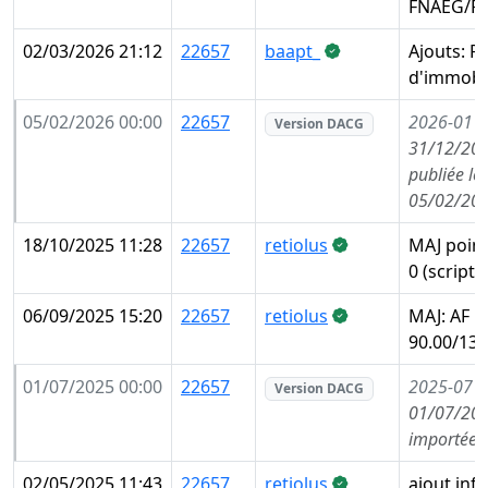
FNAEG/FA
02/03/2026 21:12
22657
baapt_
Ajouts: P
d'immobil
05/02/2026 00:00
22657
2026-01
(
Version DACG
31/12/202
publiée le
05/02/202
18/10/2025 11:28
22657
retiolus
MAJ point
0 (script)
06/09/2025 15:20
22657
retiolus
MAJ: AF m
90.00/135
01/07/2025 00:00
22657
2025-07
(
Version DACG
01/07/202
importée 
02/05/2025 11:43
22657
retiolus
ajout inf