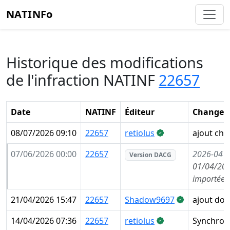
NATINFo
Historique des modifications
de l'infraction NATINF
22657
Date
NATINF
Éditeur
Changem
08/07/2026 09:10
22657
retiolus
ajout che
07/06/2026 00:00
22657
2026-04
(
Version DACG
01/04/202
importée 
21/04/2026 15:47
22657
Shadow9697
ajout do
14/04/2026 07:36
22657
retiolus
Synchroni