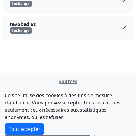
Inchangé
revoked at
Inchangé
Sources
NATINFo
Ce site utilise des cookies à des fins de mesure
data.gouv.fr
d’audience. Vous pouvez accepter tous les cookies,
Legifrance - API
seulement ceux nécessaires aux statistiques
Comment avez-vous découvert NATINFo ?
Contact
anonymes, ou les refuser.
Une courte réponse suffit (500 caractères max).
F-Droid
·
App Store
·
Google Play
·
Linux
Tout accepter
Tchap