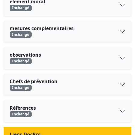
element moral
Inchangé
mesures complementaires
Inchangé
observations
Inchangé
Chefs de prévention
Inchangé
Références
Inchangé
Liens DocPro