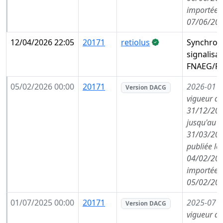
importée l
07/06/202
12/04/2026 22:05
20171
retiolus
Synchron
signalisa
FNAEG/FA
05/02/2026 00:00
20171
2026-01
(
Version DACG
vigueur de
31/12/202
jusqu'au
31/03/202
publiée le
04/02/202
importée l
05/02/202
01/07/2025 00:00
20171
2025-07
(
Version DACG
vigueur de