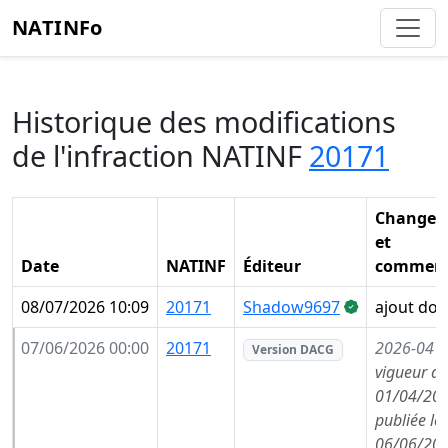
NATINFo
Historique des modifications
de l'infraction NATINF
20171
Changem
et
Date
NATINF
Éditeur
comment
08/07/2026 10:09
20171
Shadow9697
ajout do
07/06/2026 00:00
20171
2026-04
(
Version DACG
vigueur de
01/04/202
publiée le
06/06/202