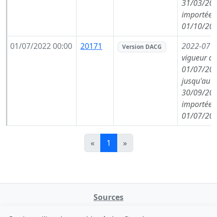
31/03/202
importée l
01/10/202
01/07/2022 00:00
20171
2022-07
(
Version DACG
vigueur de
01/07/202
jusqu'au
30/09/202
importée l
01/07/202
«
1
»
Sources
NATINFo