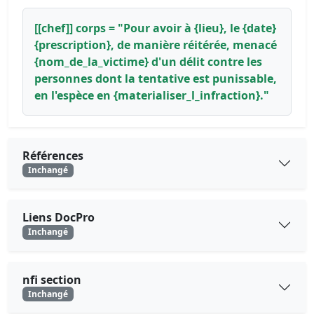
[[chef]] corps = "Pour avoir à {lieu}, le {date}
{prescription}, de manière réitérée, menacé
{nom_de_la_victime} d'un délit contre les
personnes dont la tentative est punissable,
en l'espèce en {materialiser_l_infraction}."
Références
Inchangé
Liens DocPro
Inchangé
nfi section
Inchangé