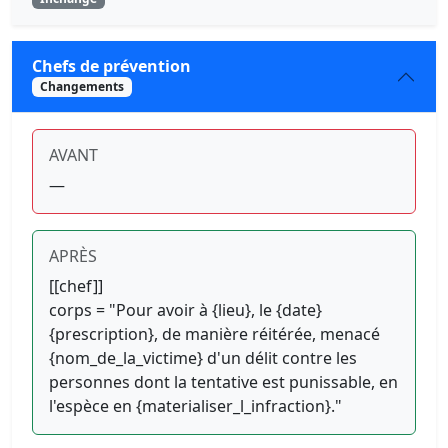
Chefs de prévention
Changements
AVANT
—
APRÈS
[[chef]]
corps = "Pour avoir à {lieu}, le {date}
{prescription}, de manière réitérée, menacé
{nom_de_la_victime} d'un délit contre les
personnes dont la tentative est punissable, en
l'espèce en {materialiser_l_infraction}."