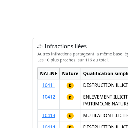
Infractions liées
Autres infractions partageant la même base lé
Les 10 plus proches, sur 116 au total.
NATINF
Nature
Qualification simpli
10411
DESTRUCTION ILLIC
D
10412
ENLEVEMENT ILLICI
D
PATRIMOINE NATUR
10413
MUTILATION ILLICI
D
10414
DESTRUCTION ILLIC
D