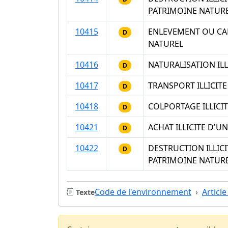
PATRIMOINE NATUR
10415
ENLEVEMENT OU CAP
D
NATUREL
10416
NATURALISATION IL
D
10417
TRANSPORT ILLICIT
D
10418
COLPORTAGE ILLICI
D
10421
ACHAT ILLICITE D'
D
10422
DESTRUCTION ILLICI
D
PATRIMOINE NATUR
Code de l'environnement
Article
Texte