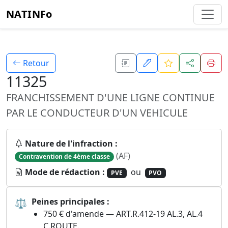
NATINFo
Retour
11325
FRANCHISSEMENT D'UNE LIGNE CONTINUE
PAR LE CONDUCTEUR D'UN VEHICULE
Nature de l'infraction :
(AF)
Contravention de 4ème classe
Mode de rédaction :
ou
PVE
PVO
⚖
Peines principales :
750 € d'amende — ART.R.412-19 AL.3, AL.4
C.ROUTE.