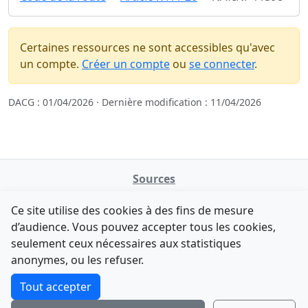
Certaines ressources ne sont accessibles qu'avec
un compte.
Créer un compte
ou
se connecter
.
DACG : 01/04/2026 · Dernière modification : 11/04/2026
Sources
NATINFo
Ce site utilise des cookies à des fins de mesure
data.gouv.fr
d’audience. Vous pouvez accepter tous les cookies,
Legifrance - API
seulement ceux nécessaires aux statistiques
Comment avez-vous découvert NATINFo ?
Contact
anonymes, ou les refuser.
Une courte réponse suffit (500 caractères max).
F-Droid
·
App Store
·
Google Play
·
Linux
Tout accepter
Tchap