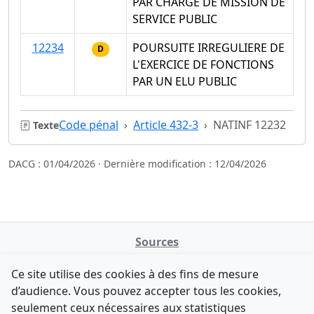
PAR CHARGE DE MISSION DE
SERVICE PUBLIC
12234
POURSUITE IRREGULIERE DE
D
L'EXERCICE DE FONCTIONS
PAR UN ELU PUBLIC
Code pénal
Article 432-3
NATINF 12232
Texte
DACG : 01/04/2026 · Dernière modification : 12/04/2026
Sources
NATINFo
Ce site utilise des cookies à des fins de mesure
data.gouv.fr
d’audience. Vous pouvez accepter tous les cookies,
Legifrance - API
seulement ceux nécessaires aux statistiques
Comment avez-vous découvert NATINFo ?